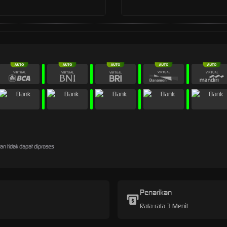
an tidak dapat diproses
Penarikan
Rata-rata 3 Menit