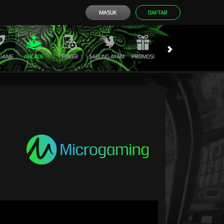
MASUK
DAFTAR
 GAME
ARCADE
POKER
SABUNG AYAM
PROMOSI