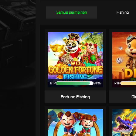
Semua permainan
Fishing
RTP
91%
RTP
Fortune Fishing
Di