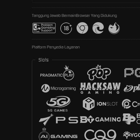
Tanggung Jawab Bermain
Browser Yang Didukung
Platform Penyedia Layanan
Slots