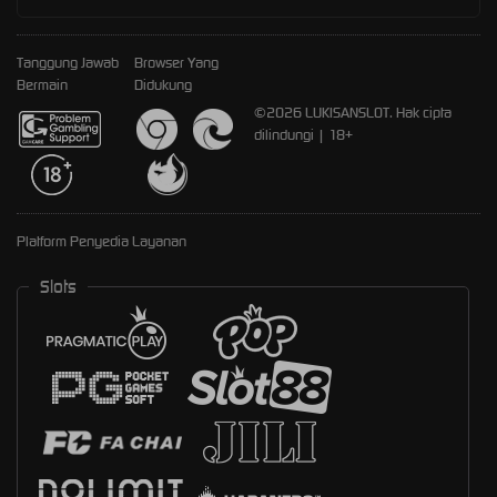
Tanggung Jawab
Browser Yang
Bermain
Didukung
©2026 LUKISANSLOT. Hak cipta
dilindungi | 18+
Platform Penyedia Layanan
Slots