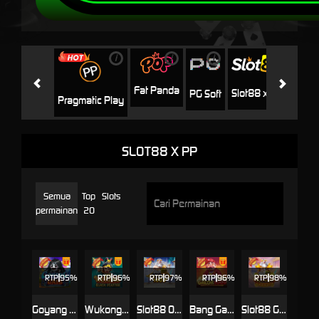
i
i
i
i
i
Facha
Fat Panda
Slot88 x PP
PG Soft
Pragmatic Play
SLOT88 X PP
Semua
Top
Slots
permainan
20
RTP
95%
RTP
96%
RTP
97%
RTP
96%
RTP
98%
Goyang Gaib
Wukong - Black Scatter
Slot88 Olympus 1000
Bang Gacor 1000
Slot88 Gates of Olympus Super Scatter