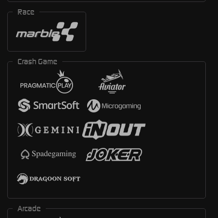
Race
Crash Game
Arcade