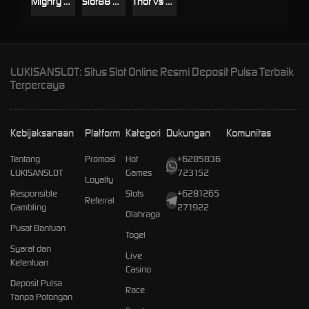
Mighty Hercules
Slot88 Wisdom of Athena 1000
Thor vs Hercules
LUKISANSLOT: Situs Slot Online Resmi Deposit Pulsa Terbaik
Terpercaya
Kebijaksanaan
Platform
Kategori
Dukungan
Komunitas
Tentang
Promosi
Hot
+6285836
LUKISANSLOT
Games
723152
Loyalty
Responsible
Slots
+6281265
Referral
Gambling
271922
Olahraga
Pusat Bantuan
Togel
Syarat dan
Live
Ketentuan
Casino
Deposit Pulsa
Race
Tanpa Potongan