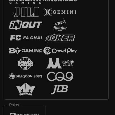
Poker